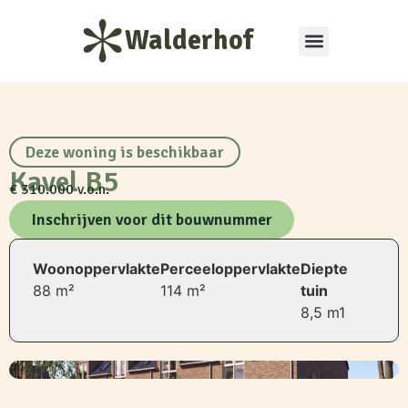
Walderhof
Deze woning is beschikbaar
Kavel B5
€ 310.000 v.o.n.
Inschrijven voor dit bouwnummer
Woonoppervlakte
Perceeloppervlakte
Diepte
88 m²
114 m²
tuin
8,5 m1